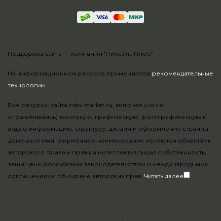
Поддержка сайта —
компания "Пиксель Плюс"
На информационном ресурсе применяются
рекомендательные
технологии
.
Все ресурсы сайта indo-market.ru, включая (но не
ограничиваясь) текстовую, графическую, фотографическую и
видео информацию, структуру, дизайн и оформление страниц,
доменное имя, фирменное наименование являются объектами
авторского права и прав на интеллектуальную собственность,
защищены российским законодательством и международными
соглашениями об охране авторских прав.
Читать далее