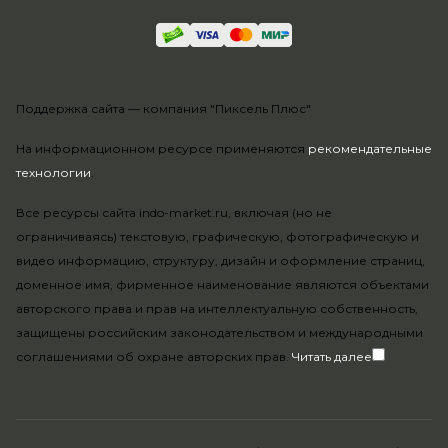
Поддержка сайта —
компания "Пиксель Плюс"
На информационном ресурсе применяются
рекомендательные
технологии
.
Все ресурсы сайта indo-market.ru, включая (но не
ограничиваясь) текстовую, графическую, фотографическую и
видео информацию, структуру, дизайн и оформление страниц,
доменное имя, фирменное наименование являются объектами
авторского права и прав на интеллектуальную собственность,
защищены российским законодательством и международными
соглашениями об охране авторских прав.
Читать далее