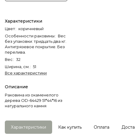
Характеристики
Цвет
:
коричневый
Особенности раковины
:
Вес
без упаковки: тридцать два кг.
Антигрязевое покрытие. Без
перелива.
Вес
:
32
Ширина, см.
:
51
Все характеристики
Описание
Раковина из окаменелого
дерева OD-64429 51*44*16 из
натурального камня
Характеристики
Как купить
Оплата
Доста