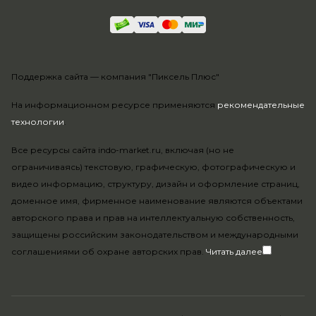
Поддержка сайта —
компания "Пиксель Плюс"
На информационном ресурсе применяются
рекомендательные
технологии
.
Все ресурсы сайта indo-market.ru, включая (но не
ограничиваясь) текстовую, графическую, фотографическую и
видео информацию, структуру, дизайн и оформление страниц,
доменное имя, фирменное наименование являются объектами
авторского права и прав на интеллектуальную собственность,
защищены российским законодательством и международными
соглашениями об охране авторских прав.
Читать далее