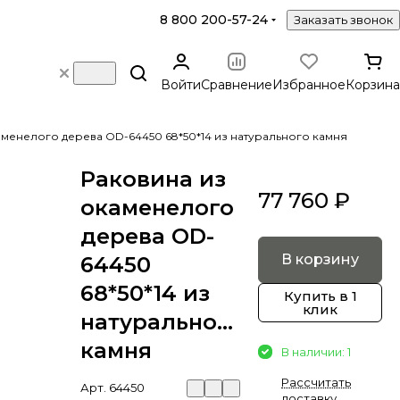
8 800 200-57-24
Заказать звонок
Войти
Сравнение
Избранное
Корзина
аменелого дерева OD-64450 68*50*14 из натурального камня
Раковина из
77 760 ₽
окаменелого
дерева OD-
В корзину
64450
68*50*14 из
Купить в 1
клик
натурального
камня
В наличии: 1
Рассчитать
Арт.
64450
доставку