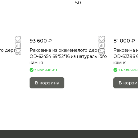
50
93 600 ₽
81 000 ₽
го дерева
Раковина из окаменелого дерева
Раковина 
OD-62454 69*52*16 из натурального
OD-62396 6
камня
камня
В наличии: 1
В наличии:
В корзину
В корзи