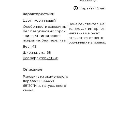
Гарантия 5 лет
Характеристики
Цвет
:
коричневый
Цена действительна
Особенности раковины
:
только для интернет-
Вес без упаковки: сорок
магазина и может
три кг. Антигрязевое
отличаться от цен в
покрытие. Без перелива.
розничных магазинах
Вес
:
43
Ширина, см.
:
68
Все характеристики
Описание
Раковина из окаменелого
дерева OD-64450
68*50*14 из натурального
камня