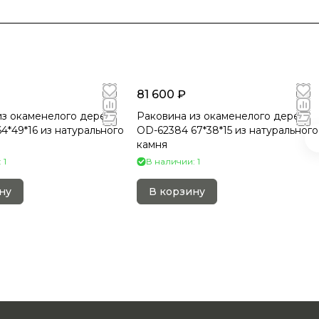
81 600 ₽
из окаменелого дерева
Раковина из окаменелого дерева
4*49*16 из натурального
OD-62384 67*38*15 из натурального
камня
 1
В наличии: 1
ну
В корзину