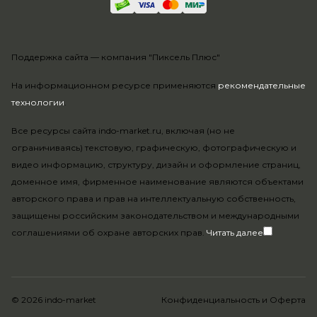
Поддержка сайта —
компания "Пиксель Плюс"
На информационном ресурсе применяются
рекомендательные
технологии
.
Все ресурсы сайта indo-market.ru, включая (но не
ограничиваясь) текстовую, графическую, фотографическую и
видео информацию, структуру, дизайн и оформление страниц,
доменное имя, фирменное наименование являются объектами
авторского права и прав на интеллектуальную собственность,
защищены российским законодательством и международными
соглашениями об охране авторских прав.
Читать далее
© 2026 indo-market
Конфиденциальность
и
Оферта