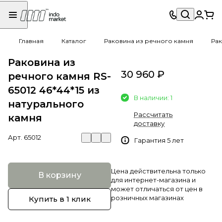
Главная
Каталог
Раковина из речного камня
Рак
Раковина из
30 960 ₽
речного камня RS-
65012 46*44*15 из
В наличии: 1
натурального
Рассчитать
камня
доставку
Арт.
65012
Гарантия 5 лет
Цена действительна только
В корзину
для интернет-магазина и
может отличаться от цен в
розничных магазинах
Купить в 1 клик