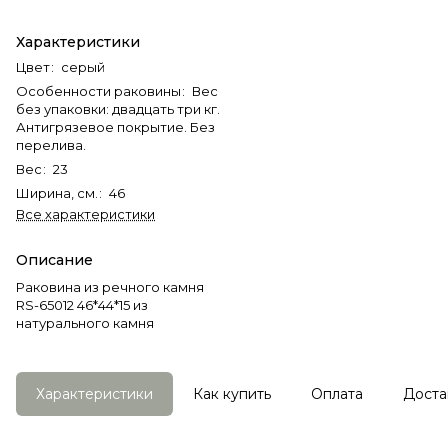
Характеристики
Цвет
:
серый
Особенности раковины
:
Вес
без упаковки: двадцать три кг.
Антигрязевое покрытие. Без
перелива.
Вес
:
23
Ширина, см.
:
46
Все характеристики
Описание
Раковина из речного камня
RS-65012 46*44*15 из
натурального камня
Характеристики
Как купить
Оплата
Доста