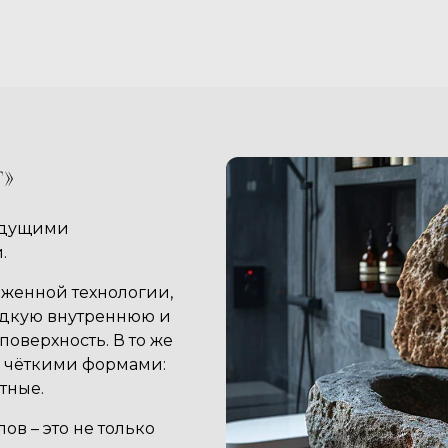
т»
ведущими
.
аженной технологии,
адкую внутреннюю и
верхность. В то же
с чёткими формами:
тные.
в – это не только