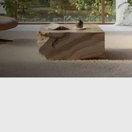
Раковины из реч
камня
ны из оникса
Мраморные рако