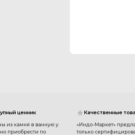
упный ценник
Качественные тов
ы из камня в ванную у
«Индо-Маркет» предла
но приобрести по
только сертифициров