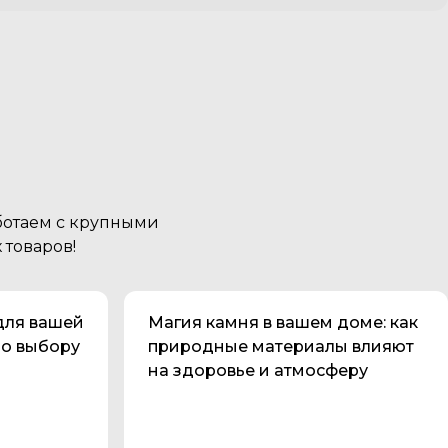
аботаем с крупными
товаров!
Советы покупателям
для вашей
Магия камня в вашем доме: как
по выбору
природные материалы влияют
на здоровье и атмосферу