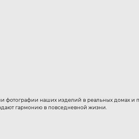
Столешницы
окаменелого д
Консоли и сто
льные раковины
амня
тикового де
и фотографии наших изделий в реальных домах и п
создают гармонию в повседневной жизни.