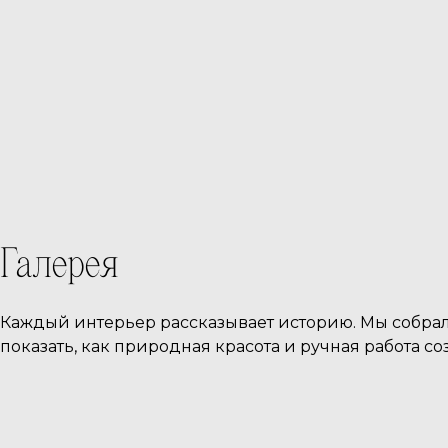
Аксессуары для ванных
Мебель
комнат
Напо
Ванны из натурального к
Галерея
Каждый интерьер рассказывает историю. Мы собрал
показать, как природная красота и ручная работа 