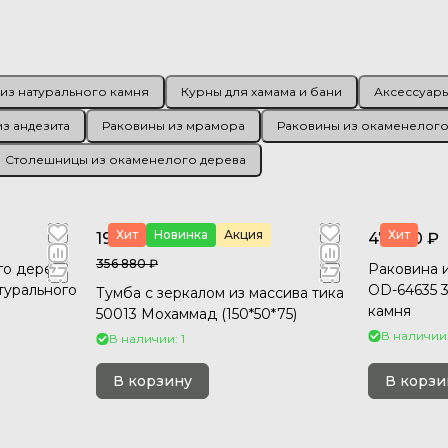
из натурального камня
Курны для хамама и бани
Аксессуары
з андезита
Раковины из мрамора
Раковины из окаменелого
Столешницы из окаменелого дерева
Хит
Новинка
Акция
Хит
198 000 ₽
47 760 ₽
356 880 ₽
го дерева
Раковина 
атурального
OD-64635 3
Тумба с зеркалом из массива тика
камня
50013 Мохаммад (150*50*75)
В наличии:
В наличии: 1
В корзину
В корзи