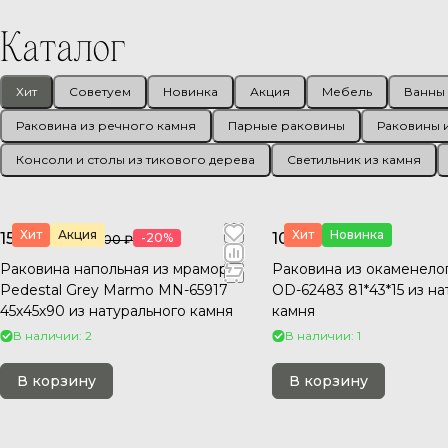
Каталог
Хит
Советуем
Новинка
Акция
Мебель
Ванны 
Раковина из речного камня
Парные раковины
Раковины и
Консоли и столы из тикового дерева
Светильник из камня
Хит
Акция
Хит
Новинка
151 680 ₽
105 600 ₽
-20%
189 600 ₽
Раковина напольная из мрамора
Раковина из окаменело
Pedestal Grey Marmo MN-65917
OD-62483 81*43*15 из н
45х45х90 из натурального камня
камня
В наличии: 2
В наличии: 1
В корзину
В корзину