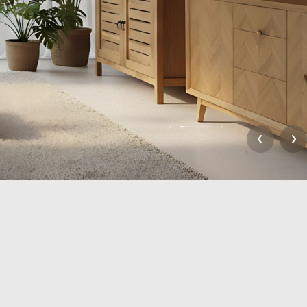
ного
Раковины из андезита
вины