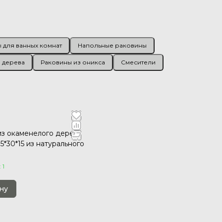
 для ванных комнат
Напольные раковины
 дерева
Раковины из оникса
Смесители
из окаменелого дерева
5*30*15 из натурального
 1
ну