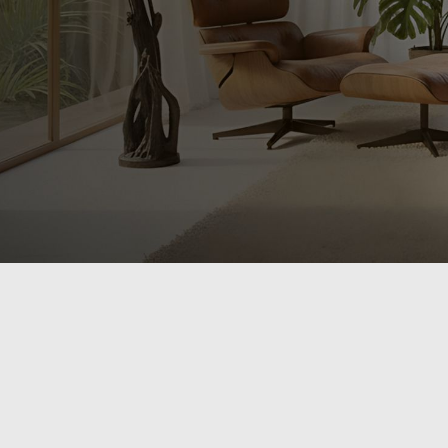
Раковины из
Каменные напольные раковины
окаменелого дерева
Ракови