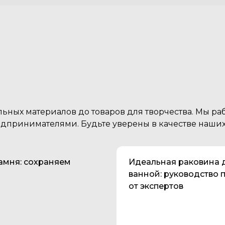
ельных материалов до товаров для творчества. Мы р
ринимателями. Будьте уверены в качестве наших 
Советы покупателям
амня: сохраняем
Идеальная раковина 
ванной: руководство 
от экспертов