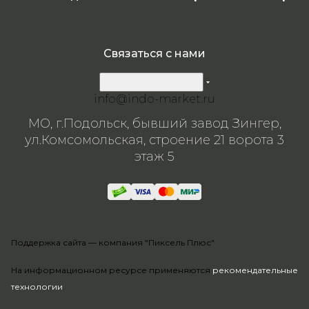
Связаться с нами
8 800 200-57-24
info@indo-market.ru
МО, г.Подольск, бывший завод Зингер,
ул.Комсомольская, строение 21 ворота 3
этаж 5
Поддержка сайта —
компания "Пиксель Плюс"
На информационном ресурсе применяются
рекомендательные
технологии
.