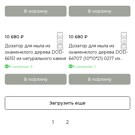
В корзину
В корзину
10 680 ₽
10 680 ₽
Дозатор для мыла из
Дозатор для мыла из
окаменелого дерева DOD-
окаменелого дерева DOD-
66151 из натурального камня
64707 (10*10*21) 0217 из
натурального камня
В наличии: 3
В наличии: 1
В корзину
В корзину
Загрузить еще
1
2