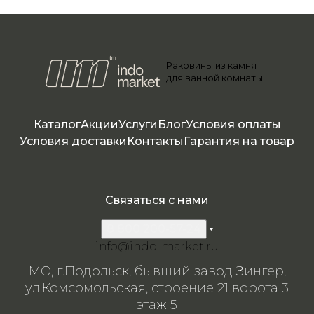
Раковины из камня
для ванной комнаты
Каталог
Акции
Услуги
Блог
Условия оплаты
Условия доставки
Контакты
Гарантия на товар
Связаться с нами
8 800 200-57-24
info@indo-market.ru
МО, г.Подольск, бывший завод Зингер,
ул.Комсомольская, строение 21 ворота 3
этаж 5