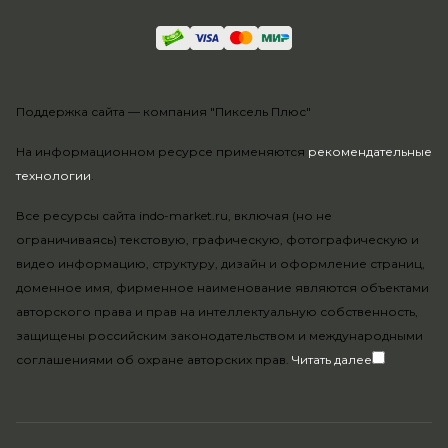
Поддержка сайта —
компания "Пиксель Плюс"
На информационном ресурсе применяются
рекомендательные
технологии
.
Все ресурсы сайта indo-market.ru, включая (но не
ограничиваясь) текстовую, графическую, фотографическую и
видео информацию, структуру, дизайн и оформление страниц,
доменное имя, фирменное наименование являются объектами
авторского права и прав на интеллектуальную собственность,
защищены российским законодательством и международными
соглашениями об охране авторских прав.
Читать далее